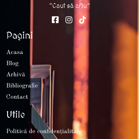
"Caut să aflu"
Pagini
Acasa
Blog
Arhivă
Bibliografie
Contact
Utile
Politică de confidențialitate