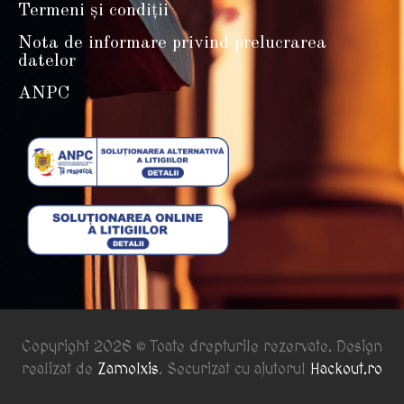
Termeni și condiții
Nota de informare privind prelucrarea
datelor
ANPC
Copyright 2026 © Toate drepturile rezervate. Design
realizat de
Zamolxis
. Securizat cu ajutorul
Hackout.ro