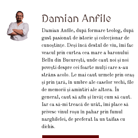
Damian Anfile
Damian Anfile, după formare teolog, după
gust pasionat de istorie și colecționar de
cunoștințe. Deși încă destul de viu, îmi fac
veacul prin curtea cea mare a baronului
Bellu din București, unde caut noi și noi
povești despre cei foarte mulți care s-au
strâns acolo. Le mai caut urmele prin oraș
și prin țară, în umbre ale caselor vechi, file
de memorii și amintiri ale altora. În
general, caut să aflu și învăț cum să caut.
Iar ca să-mi treacă de urât, îmi place să
privesc vinul roșu în pahar prin fumul
narghilelei, de preferat la un taifas cu
dichis.