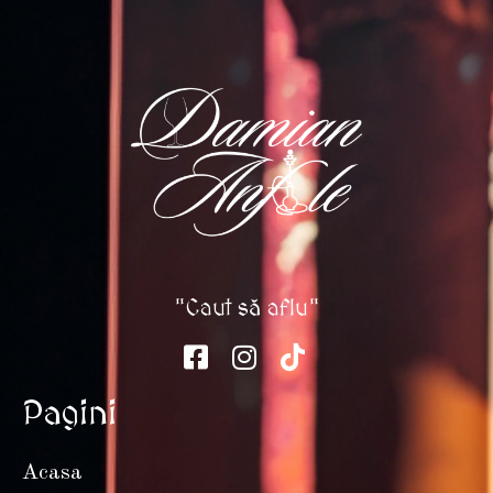
"Caut să aflu"
Pagini
Acasa