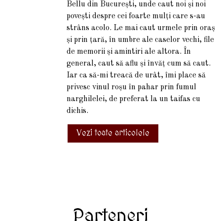
Bellu din București, unde caut noi și noi
povești despre cei foarte mulți care s-au
strâns acolo. Le mai caut urmele prin oraș
și prin țară, în umbre ale caselor vechi, file
de memorii și amintiri ale altora. În
general, caut să aflu și învăț cum să caut.
Iar ca să-mi treacă de urât, îmi place să
privesc vinul roșu în pahar prin fumul
narghilelei, de preferat la un taifas cu
dichis.
Vezi toate articolele
Parteneri