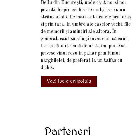
Bellu din București, unde caut noi și noi
povești despre cei foarte mulți care s-au
strâns acolo. Le mai caut urmele prin oraș
și prin țară, în umbre ale caselor vechi, file
de memorii și amintiri ale altora. În
general, caut să aflu și învăț cum să caut.
Iar ca să-mi treacă de urât, îmi place să
privesc vinul roșu în pahar prin fumul
narghilelei, de preferat la un taifas cu
dichis.
Vezi toate articolele
Parteneri