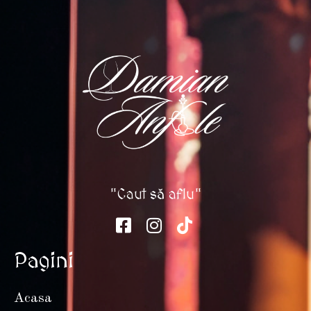
"Caut să aflu"
Pagini
Acasa