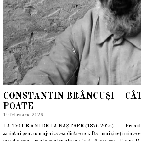
CONSTANTIN BRÂNCUȘI – CÂT
POATE
19 februarie 2026
LA 150 DE ANI DE LA NAȘTERE (1876-2026) Primul sărut
amintiri pentru majoritatea dintre noi. Dar mai țineți minte e