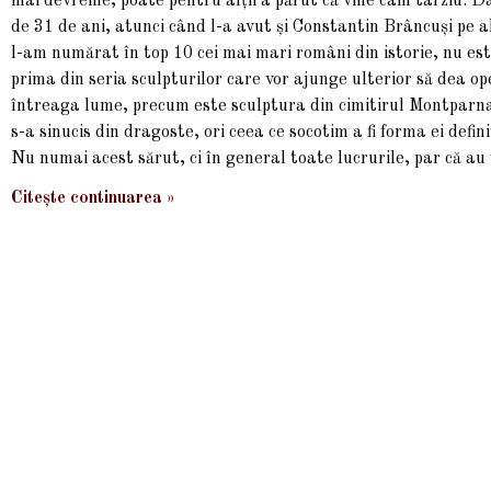
mai devreme, poate pentru alții a părut că vine cam târziu. Da
de 31 de ani, atunci când l-a avut și Constantin Brâncuși pe
l-am numărat în top 10 cei mai mari români din istorie, nu este
prima din seria sculpturilor care vor ajunge ulterior să dea o
întreaga lume, precum este sculptura din cimitirul Montparn
s-a sinucis din dragoste, ori ceea ce socotim a fi forma ei defi
Nu numai acest sărut, ci în general toate lucrurile, par că au 
Citește continuarea »