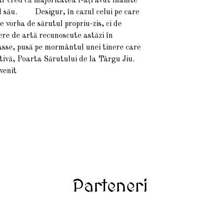
r cred că majoritatea l-ați avut înainte
 al său. Desigur, în cazul celui pe care
 vorba de sărutul propriu-zis, ci de
pere de artă recunoscute astăzi în
asse, pusă pe mormântul unei tinere care
nitivă, Poarta Sărutului de la Târgu Jiu.
venit
Parteneri