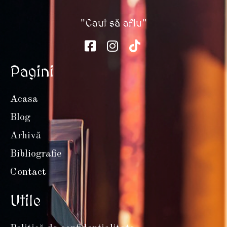
"Caut să aflu"
Pagini
Acasa
Blog
Arhivă
Bibliografie
Contact
Utile