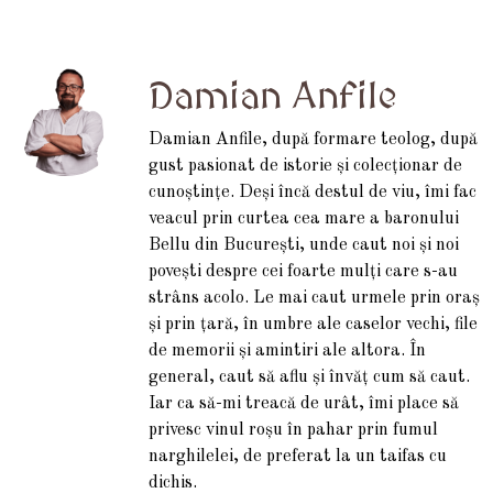
Damian Anfile
Damian Anfile, după formare teolog, după
gust pasionat de istorie și colecționar de
cunoștințe. Deși încă destul de viu, îmi fac
veacul prin curtea cea mare a baronului
Bellu din București, unde caut noi și noi
povești despre cei foarte mulți care s-au
strâns acolo. Le mai caut urmele prin oraș
și prin țară, în umbre ale caselor vechi, file
de memorii și amintiri ale altora. În
general, caut să aflu și învăț cum să caut.
Iar ca să-mi treacă de urât, îmi place să
privesc vinul roșu în pahar prin fumul
narghilelei, de preferat la un taifas cu
dichis.