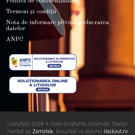
Politică de confidențialitate
Termeni și condiții
Nota de informare privind prelucrarea
datelor
ANPC
Copyright 2026 © Toate drepturile rezervate. Design
realizat de
Zamolxis
. Securizat cu ajutorul
Hackout.ro